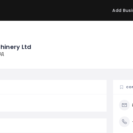
Add Busi
hinery Ltd
ОД
CO