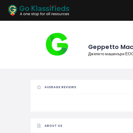
ADD
LISTINGS
BUSINESS
LOCATION
EXPLORE
PROMOTION
Geppetto Mac
Джепето машинъри ЕО
PRICING
SHOP
AVERAGE REVIEWS
ABOUT US